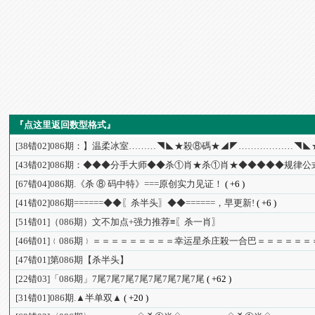
『点这里返回数型格式』
[38错02]086期：】温柔冰室………◥◣★殺⑧碼★◢◤………………◥
[43错02]086期：◆◆◆分手大师◆◆杀①肖★杀①肖★◆◆◆◆◆规律
[67错04]086期.《杀 ⑧ 码中特》===原创实力见证！
( +6 )
[41错02]086期======◆◆〖杀半头〗◆◆======，早更新!
( +6 )
[51错01]（086期）文不加点+强力推荐≡〖杀一肖〗
[46错01]﹛086期﹜＝＝＝＝＝＝＝＝＝幸运星杀庄殺一合巴＝＝＝＝＝＝
[47错01]第086期【杀半头】
[22错03]「086期」7尾7尾7尾7尾7尾7尾7尾7尾
( +62 )
[31错01]086期.▲半单双▲
( +20 )