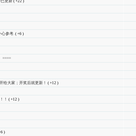
==已更新
( +22 )
小心参考.
( +6 )
====
)
免费公开给大家；开奖后就更新！
( +12 )
9！！
( +12 )
+6 )