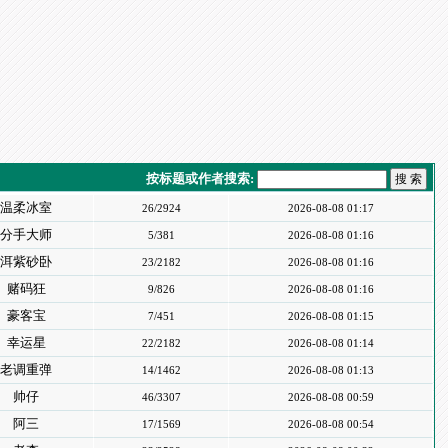
按标题或作者搜索:
温柔冰室
26/2924
2026-08-08 01:17
分手大师
5/381
2026-08-08 01:16
洱紫砂卧
23/2182
2026-08-08 01:16
赌码狂
9/826
2026-08-08 01:16
豪客宝
7/451
2026-08-08 01:15
幸运星
22/2182
2026-08-08 01:14
老调重弹
14/1462
2026-08-08 01:13
帅仔
46/3307
2026-08-08 00:59
阿三
17/1569
2026-08-08 00:54