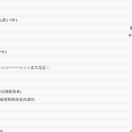
言九鼎
( +20 )
 +6 )
☆☆☆=====☆☆☆实力见证！
吉利论坛独家发表)
网最稳资料助你走向成功
手中